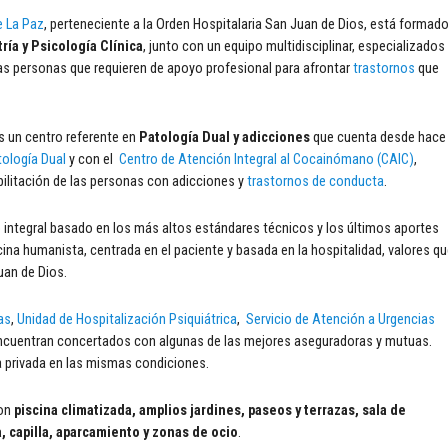
e La Paz
, perteneciente a la Orden Hospitalaria San Juan de Dios, está formad
ía y Psicología Clínica
, junto con un equipo multidisciplinar, especializados
as personas que requieren de apoyo profesional para afrontar
trastornos
que
s un centro referente en
Patología Dual y adicciones
que cuenta desde hace
ología Dual
y con el
Centro de Atención Integral al Cocainómano (CAIC)
,
bilitación de las personas con adicciones y
trastornos de conducta
.
 integral basado en los más altos estándares técnicos y los últimos aportes
icina humanista, centrada en el paciente y basada en la hospitalidad, valores q
uan de Dios.
as
,
Unidad de Hospitalización Psiquiátrica
,
Servicio de Atención a Urgencias
cuentran concertados con algunas de las mejores aseguradoras y mutuas.
 privada en las mismas condiciones.
con
piscina climatizada, amplios jardines, paseos y terrazas, sala de
a, capilla, aparcamiento y zonas de ocio
.