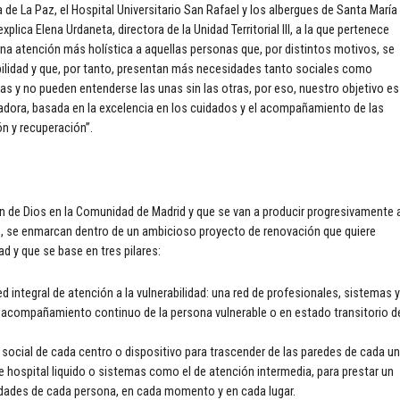
de La Paz, el Hospital Universitario San Rafael y los albergues de Santa María
plica Elena Urdaneta, directora de la Unidad Territorial III, a la que pertenece
 una atención más holística a aquellas personas que, por distintos motivos, se
bilidad y que, por tanto, presentan más necesidades tanto sociales como
as y no pueden entenderse las unas sin las otras, por eso, nuestro objetivo es
vadora, basada en la excelencia en los cuidados y el acompañamiento de las
n y recuperación”.
de Dios en la Comunidad de Madrid y que se van a producir progresivamente 
ño, se enmarcan dentro de un ambicioso proyecto de renovación que quiere
d y que se base en tres pilares:
d integral de atención a la vulnerabilidad: una red de profesionales, sistemas y
 acompañamiento continuo de la persona vulnerable o en estado transitorio d
y social de cada centro o dispositivo para trascender de las paredes de cada u
 hospital liquido o sistemas como el de atención intermedia, para prestar un
ades de cada persona, en cada momento y en cada lugar.