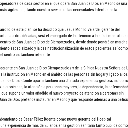
e operadores de cada sector en el que opera San Juan de Dios en Madrid de una
más ágiles adaptando nuestro servicio a las necesidades latentes en la
arrollo de este plan se ha decidido que Jesús Morillo Velarde, gerente del
rante casi dos décadas, será el encargado de la atención a la salud mental des
el centro de San Juan de Dios de Ciempozuelos, desde donde pondrá en marcha
miento especializado y la desinstitucionalización de estos pacientes así como
 el centro es también referente.
a gerente en San Juan de Dios Ciempozuelos y de la Clínica Nuestra Señora de 
de la institución en Madrid en el ámbito de las personas sin hogar y ligado a los
Juan de Dios. Conde aporta también una dilatada experiencia gestora, así com
a cronicidad, la atención a personas mayores, la dependencia, la enfermeda
e que supone un valor añadido al nuevo proyecto de atención a personas sin
 Juan de Dios pretende instaurar en Madrid y que responde además a una petici
mbramiento de Cesar Téllez Boente como nuevo gerente del Hospital
rá una experiencia de más de 20 años en la gestión sanitaria tanto pública como