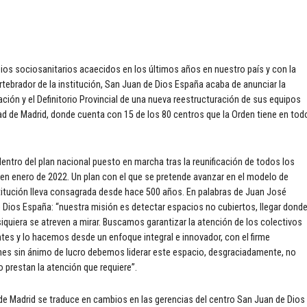
ios sociosanitarios acaecidos en los últimos años en nuestro país y con la
rtebrador de la institución, San Juan de Dios España acaba de anunciar la
ión y el Definitorio Provincial de una nueva reestructuración de sus equipos
ad de Madrid, donde cuenta con 15 de los 80 centros que la Orden tiene en tod
tro del plan nacional puesto en marcha tras la reunificación de todos los
en enero de 2022. Un plan con el que se pretende avanzar en el modelo de
institución lleva consagrada desde hace 500 años. En palabras de Juan José
 Dios España: “nuestra misión es detectar espacios no cubiertos, llegar dond
siquiera se atreven a mirar. Buscamos garantizar la atención de los colectivos
es y lo hacemos desde un enfoque integral e innovador, con el firme
es sin ánimo de lucro debemos liderar este espacio, desgraciadamente, no
o prestan la atención que requiere”.
de Madrid se traduce en cambios en las gerencias del centro San Juan de Dios