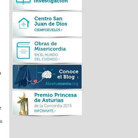
a
e
no