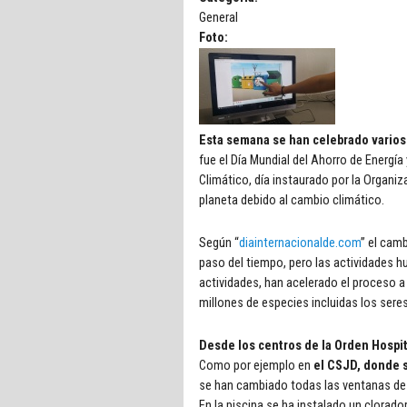
General
Foto:
Esta semana se han celebrado varios
fue el Día Mundial del Ahorro de Energí
Climático, día instaurado por la Organi
planeta debido al cambio climático.
Según “
diainternacionalde.com
” el cam
paso del tiempo, pero las actividades
actividades, han acelerado el proceso a
millones de especies incluidas los ser
Desde los centros de la Orden Hospita
Como por ejemplo en
el CSJD, donde 
se han cambiado todas las ventanas de a
En la piscina se ha instalado un clorad