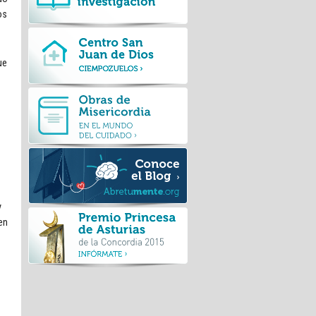
os
ue
y
en