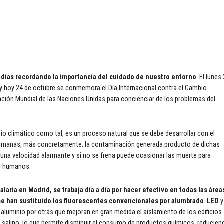
 días recordando la importancia del cuidado de nuestro entorno
. El lunes
a y hoy 24 de octubre se conmemora el Día Internacional contra el Cambio
zación Mundial de las Naciones Unidas para concienciar de los problemas del
bio climático como tal, es un proceso natural que se debe desarrollar con el
 humanas, más concretamente, la contaminación generada producto de dichas
 una velocidad alarmante y si no se frena puede ocasionar las muerte para
es humanos.
laria en Madrid, se trabaja día a día por hacer efectivo en todas las área
se han sustituido los fluorescentes convencionales por alumbrado LED
y
luminio por otras que mejoran en gran medida el aislamiento de los edificios.
or salino, lo que permite disminuir el consumo de productos químicos, reducien