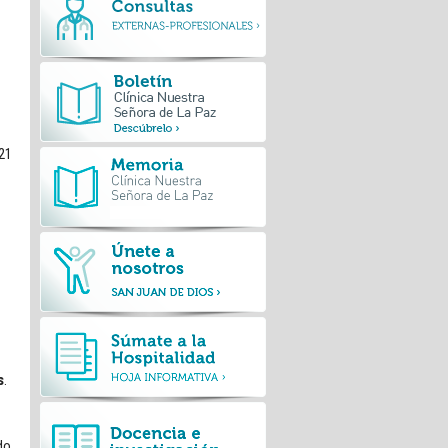
 21
s
.
do