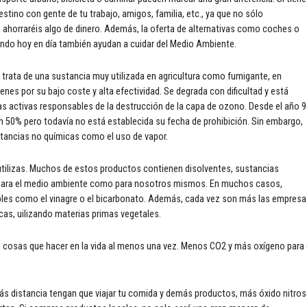
stino con gente de tu trabajo, amigos, familia, etc., ya que no sólo
horraréis algo de dinero. Además, la oferta de alternativas como coches o
ando hoy en día también ayudan a cuidar del Medio Ambiente.
e trata de una sustancia muy utilizada en agricultura como fumigante, en
nes por su bajo coste y alta efectividad. Se degrada con dificultad y está
s activas responsables de la destrucción de la capa de ozono. Desde el año 
n 50% pero todavía no está establecida su fecha de prohibición. Sin embargo,
stancias no químicas como el uso de vapor.
 utilizas. Muchos de estos productos contienen disolventes, sustancias
o para el medio ambiente como para nosotros mismos. En muchos casos,
ples como el vinagre o el bicarbonato. Además, cada vez son más las empresa
cas, uilizando materias primas vegetales.
 de cosas que hacer en la vida al menos una vez. Menos CO2 y más oxígeno para 
s distancia tengan que viajar tu comida y demás productos, más óxido nitro