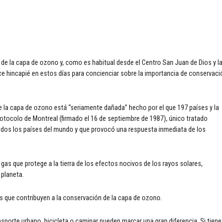
n de la capa de ozono y, como es habitual desde el Centro San Juan de Dios y l
ce hincapié en estos días para concienciar sobre la importancia de conservaci
 la capa de ozono está “seriamente dañada” hecho por el que 197 países y la
tocolo de Montreal (firmado el 16 de septiembre de 1987), único tratado
todos los países del mundo y que provocó una respuesta inmediata de los
 gas que protege a la tierra de los efectos nocivos de los rayos solares,
 planeta.
 que contribuyen a la conservación de la capa de ozono.
nsporte urbano, bicicleta o caminar pueden marcar una gran diferencia. Si tien