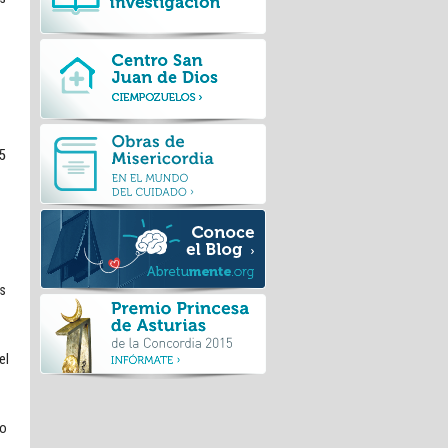
95
s
el
so