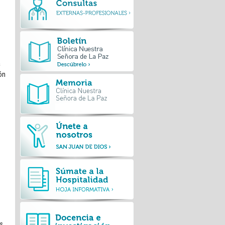
a
ón
es