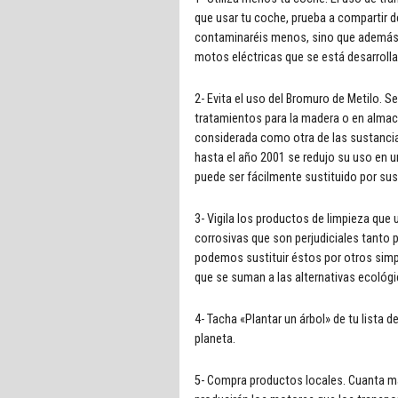
que usar tu coche, prueba a compartir de
contaminaréis menos, sino que además a
motos eléctricas que se está desarroll
2- Evita el uso del Bromuro de Metilo. S
tratamientos para la madera o en almace
considerada como otra de las sustancia
hasta el año 2001 se redujo su uso en u
puede ser fácilmente sustituido por su
3- Vigila los productos de limpieza que
corrosivas que son perjudiciales tant
podemos sustituir éstos por otros sim
que se suman a las alternativas ecológi
4- Tacha «Plantar un árbol» de tu lista
planeta.
5- Compra productos locales. Cuanta má