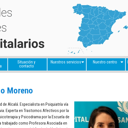
Situación y
Nuestros servicios
Nuestro centro
a
contacto
io Moreno
 de Alcalá. Especialista en Psiquiatría vía
ia. Experta en Trastornos Afectivos por la
Psicoterapia y Psicodrama por la Escuela de
Ha trabajado como Profesora Asociada en