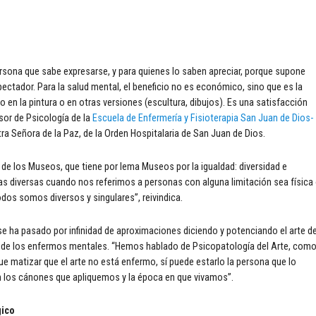
persona que sabe expresarse, y para quienes lo saben apreciar, porque supone
spectador. Para la salud mental, el beneficio no es económico, sino que es la
 en la pintura o en otras versiones (escultura, dibujos). Es una satisfacción
sor de Psicología de la
Escuela de Enfermería y Fisioterapia San Juan de Dios-
stra Señora de la Paz, de la Orden Hospitalaria de San Juan de Dios.
l de los Museos, que tiene por lema Museos por la igualdad: diversidad e
s diversas cuando nos referimos a personas con alguna limitación sea física
odos somos diversos y singulares”, reivindica.
 se ha pasado por infinidad de aproximaciones diciendo y potenciando el arte d
te de los enfermos mentales. “Hemos hablado de Psicopatología del Arte, com
 que matizar que el arte no está enfermo, sí puede estarlo la persona que lo
ún los cánones que apliquemos y la época en que vivamos”.
gico