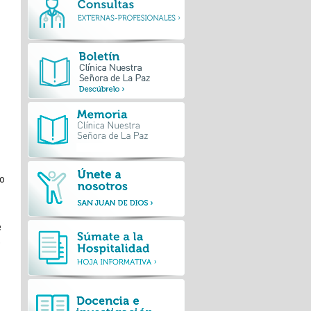
 o
e
o