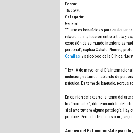
Fecha:
18/05/20
Categoria:
General
“El arte es beneficioso para cualquier 
relación e implicación entre artista y e
expresión de su mundo interior plasmado
personal”, explica Calixto Plumed, profe
Comillas
, y psicólogo de la Clínica Nue
“Hoy 18 de mayo, en el Día Internaciona
inclusión, estamos hablando de persona
psíquica. Es tema de lenguaje, porque t
En opinión del experto, el tema del arte
los “normales”, diferenciándolo del ar
si el arte tuviera alguna patología. Hay
produce. Pero el arte o lo es o no, seg
Archivo del Patrimonio-Arte psicoló