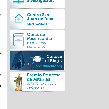
ia
se
ue
r