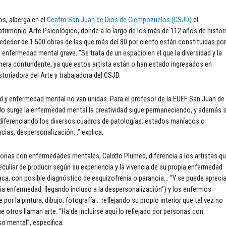
os, alberga en el
Centro San Juan de Dios de Ciempozuelos (CSJD)
el
trimonio-Arte Psicológico, donde a lo largo de los más de 112 años de histor
lrededor de 1.500 obras de las que más del 80 por ciento están constituidas por
enfermedad mental grave. “Se trata de un espacio en el que la diversidad y la
nera contundente, ya que estos artista están o han estado ingresados en
storiadora del Arte y trabajadora del CSJD.
ad y enfermedad mental no van unidas. Para el profesor de la EUEF San Juan de
o surge la enfermedad mental la creatividad sigue permaneciendo, y además 
diferenciando los diversos cuadros de patologías: estados maníacos o
ncias, despersonalización…” explica.
rsonas con enfermedades mentales, Calixto Plumed, diferencia a los artistas q
eculiar de producir según su experiencia y la vivencia de su propia enfermedad
aca, con posible diagnóstico de esquizofrenia o paranoia… “Y se puede aprecia
pia enfermedad, llegando incluso a la despersonalización”) y los enfermos
or la pintura, dibujo, fotografía… reflejando su propio interior que tal vez no
 otros llaman arte. “Ha de incluirse aquí lo reflejado por personas con
so mental”, específica.