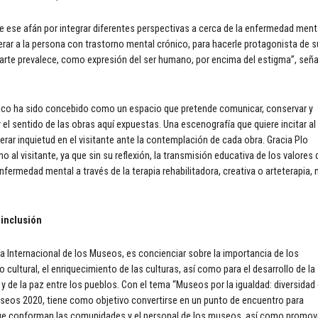
 ese afán por integrar diferentes perspectivas a cerca de la enfermedad ment
erar a la persona con trastorno mental crónico, para hacerle protagonista de s
El arte prevalece, como expresión del ser humano, por encima del estigma”, seña
gico ha sido concebido como un espacio que pretende comunicar, conservar y
y el sentido de las obras aquí expuestas. Una escenografía que quiere incitar al
erar inquietud en el visitante ante la contemplación de cada obra. Gracia Plo
o al visitante, ya que sin su reflexión, la transmisión educativa de los valores 
nfermedad mental a través de la terapia rehabilitadora, creativa o arteterapia, 
 inclusión
ía Internacional de los Museos, es concienciar sobre la importancia de los
ultural, el enriquecimiento de las culturas, así como para el desarrollo de la
 de la paz entre los pueblos. Con el tema “Museos por la igualdad: diversidad
 Museos 2020, tiene como objetivo convertirse en un punto de encuentro para
 que conforman las comunidades y el personal de los museos, así como promov