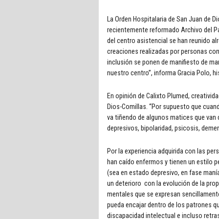
La Orden Hospitalaria de San Juan de Di
recientemente reformado Archivo del Pa
del centro asistencial se han reunido a
creaciones realizadas por personas con 
inclusión se ponen de manifiesto de ma
nuestro centro”, informa Gracia Polo, hi
En opinión de Calixto Plumed, creativid
Dios-Comillas. “Por supuesto que cuand
va tiñendo de algunos matices que van 
depresivos, bipolaridad, psicosis, deme
Por la experiencia adquirida con las pe
han caído enfermos y tienen un estilo p
(sea en estado depresivo, en fase maní
un deterioro con la evolución de la pro
mentales que se expresan sencillamente p
pueda encajar dentro de los patrones que
discapacidad intelectual e incluso retra