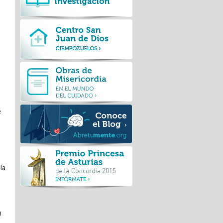
e
la
n