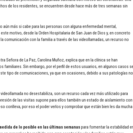
chos de los residentes, se encuentren desde hace más de tres semanas sin
ro aún más si cabe para las personas con alguna enfermedad mental,
r este motivo, desde la Orden Hospitalaria de San Juan de Dios y, en concreto
la comunicación con la familia a través de las videollamadas, un recurso no
tra Señora de La Paz, Carolina Muñoz, explica que en la clínica se han
s familiares. Sin embargo, por el perfil de estos usuarios, en algunos casos s
 este tipo de comunicaciones, ya que en ocasiones, debido a sus patologías no
a videollamada no desestabiliza, son un recurso cada vez más utilizado para
resión de las visitas supone para ellos también un estado de aislamiento con 
so conlleva, por eso el poder verlos y comprobar que están bien les da mucha
medida de lo posible en las últimas semanas
para fomentar la estabilidad e